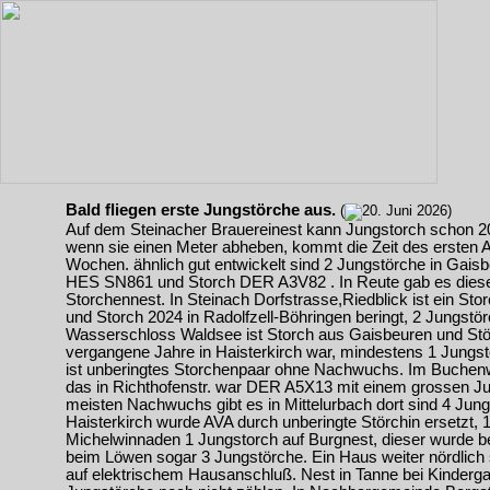
Bald fliegen erste Jungstörche aus.
(
20. Juni 2026)
Auf dem Steinacher Brauereinest kann Jungstorch schon 
wenn sie einen Meter abheben, kommt die Zeit des ersten Au
Wochen. ähnlich gut entwickelt sind 2 Jungstörche in Gaisb
HES SN861 und Storch DER A3V82 . In Reute gab es diese
Storchennest. In Steinach Dorfstrasse,Riedblick ist ein St
und Storch 2024 in Radolfzell-Böhringen beringt, 2 Jungstö
Wasserschloss Waldsee ist Storch aus Gaisbeuren und Stö
vergangene Jahre in Haisterkirch war, mindestens 1 Jungst
ist unberingtes Storchenpaar ohne Nachwuchs. Im Buchenw
das in Richthofenstr. war DER A5X13 mit einem grossen J
meisten Nachwuchs gibt es in Mittelurbach dort sind 4 Jung
Haisterkirch wurde AVA durch unberingte Störchin ersetzt, 
Michelwinnaden 1 Jungstorch auf Burgnest, dieser wurde b
beim Löwen sogar 3 Jungstörche. Ein Haus weiter nördlich
auf elektrischem Hausanschluß. Nest in Tanne bei Kinderg