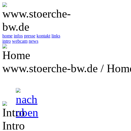
home
infos
presse
kontakt
links
intro
webcam
news
www.stoerche-bw.de / Hom
Intro